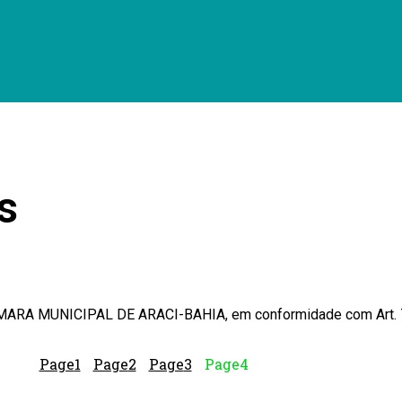
s
MARA MUNICIPAL DE ARACI-BAHIA, em conformidade com Art. 75,
Page
1
Page
2
Page
3
Page
4