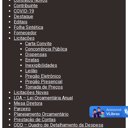
Contratos Novos
Contribuinte
COVID-19
Destaque
Editais
Folha Sintética
Fornecedor
Licitações
Carta Convite
Concorrência Pública
Dispensas
Erratas
Inexigibilidades
Leilão
Pregão Eletrônico
Pregão Presencial
Tomada de Preços
Licitações Novas
LOA – Lei Orçamentária Anual
Mesa Diretora
Parceiro
Planejamento Orçamentário
Prestação de Contas
QDD – Quadro de Detalhamento da Despesa